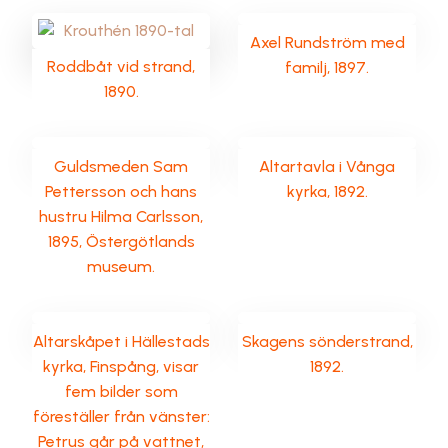
Axel Rundström med
Roddbåt vid strand,
familj, 1897.
1890.
Guldsmeden Sam
Altartavla i Vånga
Pettersson och hans
kyrka, 1892.
hustru Hilma Carlsson,
1895, Östergötlands
museum.
Altarskåpet i Hällestads
Skagens sönderstrand,
kyrka, Finspång, visar
1892.
fem bilder som
föreställer från vänster:
Petrus går på vattnet,