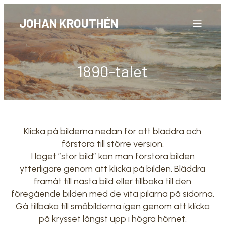
Get 30% off your first purchase
Got it!
JOHAN KROUTHÉN
1890-talet
Klicka på bilderna nedan för att bläddra och
förstora till större version.
I läget ”stor bild” kan man förstora bilden
ytterligare genom att klicka på bilden. Bläddra
framåt till nästa bild eller tillbaka till den
föregående bilden med de vita pilarna på sidorna.
Gå tillbaka till småbilderna igen genom att klicka
på krysset längst upp i högra hörnet.