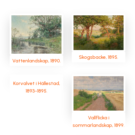
Skogsbacke, 1895.
Vattenlandskap, 1890.
Korvalvet i Hällestad,
1893-1895.
Vallflicka i
sommarlandskap, 1899.